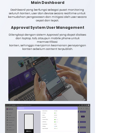
Main Dashboard
Dashboard yang berfungsi sebagai pusat monitoring
seluruh konten, user dan device secara realtime untuk
kemudahan pengawasan dan mitigasi oleh user secara
cepat dan tepat.
Approval System User Management
Dilengkapi dengan sistem Approval yang dapat diakses
dari laptop, tab, ataupun mobile phone untuk
memverifikasi
konten, sehingga menjamin keamanan penayangan
konten sebelum content terpublish.