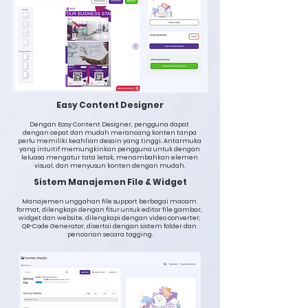
Easy Content Designer
Dengan Easy Content Designer, pengguna dapat
dengan cepat dan mudah merancang konten tanpa
perlu memiliki keahlian desain yang tinggi. Antarmuka
yang intuitif memungkinkan pengguna untuk dengan
leluasa mengatur tata letak, menambahkan elemen
visual, dan menyusun konten dengan mudah.
Sistem Manajemen File & Widget
Manajemen unggahan file support berbagai macam
format, dilengkapi dengan fitur untuk editor file gambar,
widget dan website, dilengkapi dengan video converter,
QR-Code Generator, disertai dengan sistem folder dan
pencarian secara tagging.