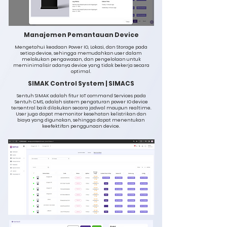
Manajemen Pemantauan Device
Mengetahui keadaan Power IO, Lokasi, dan Storage pada
setiap device, sehingga memudahkan user dalam
melakukan pengawasan, dan pengelolaan untuk
meminimalisir adanya device yang tidak bekerja secara
optimal.
SIMAK Control System | SIMACS
Sentuh SIMAK adalah fitur IoT command Services pada
Sentuh CMS, adalah sistem pengaturan power IO device
tersentral baik dilakukan secara jadwal maupun realtime.
User juga dapat memonitor kesehatan kelistrikan dan
biaya yang digunakan, sehingga dapat menentukan
keefektifan penggunaan device.