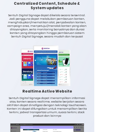
Centralized Content, Schedule &
System updates
Sentuh Digital Signage dapat dikelola secara tersentral.
Jadi pengguna dapat melakukan pembaruan konten,
menghidupkan/mematikan alat, penjadwalan konten,
campaign area, menyetujui/menolak konten yang akan
ditayangkan, serta monitoring banyaknya dan durasi
konten yang ditayangkan hingga pembaruan sistem
Sentuh Digital Signage, secara mudah dan terpusat
Realtime Active Website
Sentuh Digital Signage dapat menampilkan informasi
atau konten secara realtime, website berjalan secara
aktif dan dapat dinafigasi dengan teknologi touchscreen.
Konten ini dapat difungsikan untuk menampilkan berita
terkini, jadwal transportasi umum, cuaca terkini, stock
product dan lainnya