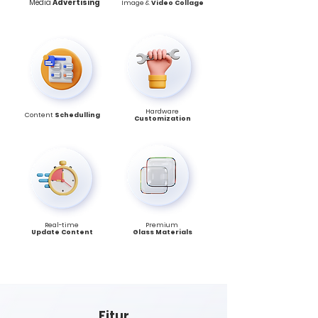
Media
Advertising
Image &
Video Collage
Hardware
Content
Schedulling
Customization
Real-time
Premium
Update Content
Glass Materials
Fitur