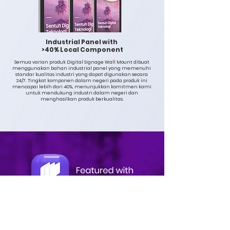
Industrial Panel with
>40% Local Component
Semua varian produk Digital Signage Wall Mount dibuat
menggunakan bahan industrial panel yang memenuhi
standar kualitas industri yang dapat digunakan secara
24/7. Tingkat komponen dalam negeri pada produk ini
mencapai lebih dari 40%, menunjukkan komitmen kami
untuk mendukung industri dalam negeri dan
menghasilkan produk berkualitas.
Pengaturan konten digital secara sentral dengan
kemudahan
penggunaan, controlling, pengaturan perangkat dan
analisa
report yang disajikan dalam kemudahan visual dashboard