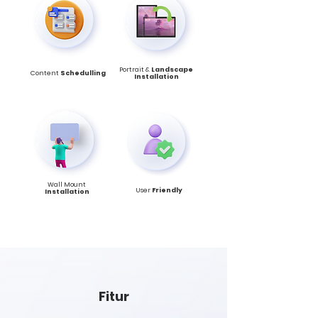
Portrait &
Landscape
Content
Schedulling
Installation
Wall Mount
User
Friendly
Installation
Fitur