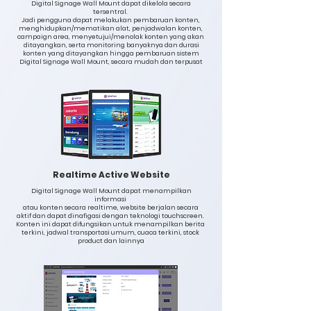
Digital Signage Wall Mount dapat dikelola secara
tersentral.
Jadi pengguna dapat melakukan pembaruan konten,
menghidupkan/mematikan alat, penjadwalan konten,
campaign area, menyetujui/menolak konten yang akan
ditayangkan, serta monitoring banyaknya dan durasi
konten yang ditayangkan hingga pembaruan sistem
Digital Signage Wall Mount, secara mudah dan terpusat
Realtime Active Website
Digital Signage Wall Mount dapat menampilkan
informasi
atau konten secara realtime, website berjalan secara
aktif dan dapat dinafigasi dengan teknologi touchscreen.
Konten ini dapat difungsikan untuk menampilkan berita
terkini, jadwal transportasi umum, cuaca terkini, stock
product dan lainnya