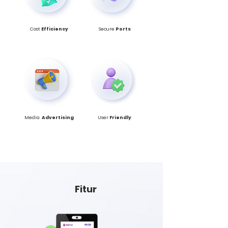
Cost
Efficiency
Secure
Ports
Media
Advertising
User
Friendly
Fitur