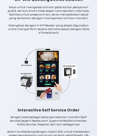
Solusi untuk mengelola antrian pada kantor pelayanan
publik. Sentuh Smart Kiosk dapat memberikan informasi,
fasilitas untuk proses antrian, serta menyediakan solusi
yang berkaitan dengan manajemen antrian mandiri.
Dilengkapi dengan E-KTP Reader yang dapat digunakan
untuk mengisi form secara otomatis sesuai dengan data
KTP elektronik
Interactive Self Service Order
Sangat cocok sebagai solusi pemesanan mandiri (Self
Service) seperti Restaurant, Supermarket/Minimarket,
Public Service, Hospital, dan lain sebagainya.
Selain itu didukung dengan mesin EDC untuk melakukan
proses pembayaran non-tunai via kartu debit/kredit, QR-