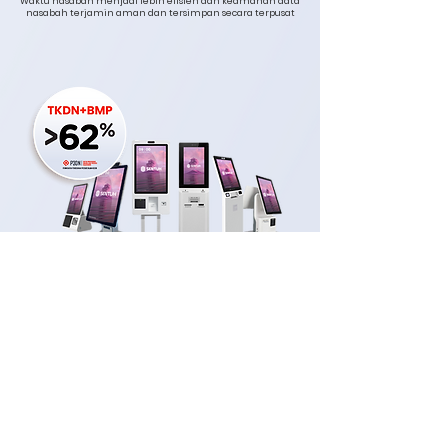
Waktu nasabah menjadi lebih efisien dan keamanan data
nasabah terjamin aman dan tersimpan secara terpusat
Industrial Panel with
>44% Local Component
Semua varian produk Sentuh Smart Kiosk dibuat
menggunakan bahan industrial panel yang memenuhi
standar kualitas industri yang dapat digunakan 24/7.
Tingkat komponen dalam negeri pada produk ini
mencapai lebih dari >44% yang menunjukkan komitmen
kami untuk mendukung industri dalam negeri dan
menghasilkan produk berkualitas