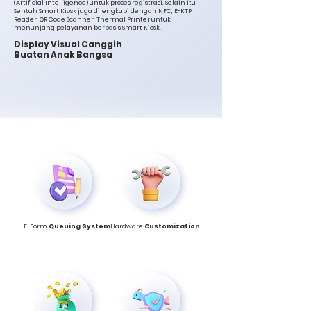
(Artificial Intelligence) untuk proses registrasi. Selain itu
Sentuh Smart Kiosk juga dilengkapi dengan NFC, E-KTP
Reader, QR Code Scanner, Thermal Printer untuk
menunjang pelayanan berbasis Smart Kiosk.
Display Visual Canggih
Buatan Anak Bangsa
E-Form
Queuing System
Hardware
Customization