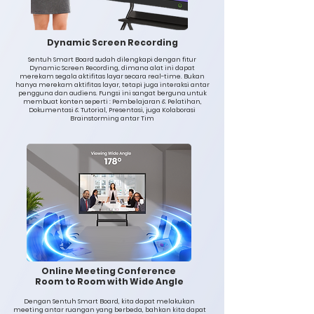
Dynamic Screen Recording
Sentuh Smart Board sudah dilengkapi dengan fitur
Dynamic Screen Recording, dimana alat ini dapat
merekam segala aktifitas layar secara real-time. Bukan
hanya merekam aktifitas layar, tetapi juga interaksi antar
pengguna dan audiens. Fungsi ini sangat berguna untuk
membuat konten seperti : Pembelajaran & Pelatihan,
Dokumentasi & Tutorial, Presentasi, juga Kolaborasi
Brainstorming antar Tim
Online Meeting Conference
Room to Room with Wide Angle
Dengan Sentuh Smart Board, kita dapat melakukan
meeting antar ruangan yang berbeda, bahkan kita dapat