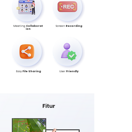
Meeting
Collaborat
Screen
Recording
ion
Easy
File Sharing
User
Friendly
Fitur