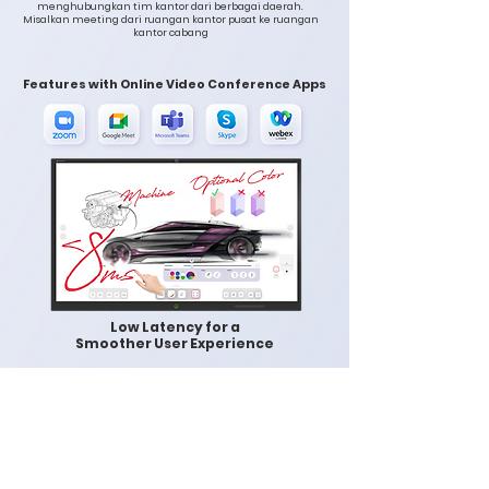
menghubungkan tim kantor dari berbagai daerah.
Misalkan meeting dari ruangan kantor pusat ke ruangan
kantor cabang
Features with Online Video Conference Apps
Low Latency for a
Smoother User Experience
Kami berusaha memberikan pengalaman pengguna
yang lebih nyaman dengan menekan tingkat latensi
yang rendah. Dengan begitu, sentuhan layar menjadi
lebih responsif dan intuitif bagi pengguna