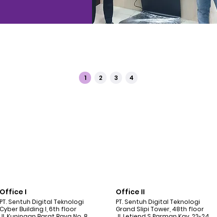
1
2
3
4
Office I
Office II
PT. Sentuh Digital Teknologi
PT. Sentuh Digital Teknologi
Cyber Building I, 6th floor
Grand Slipi Tower, 48th floor
Jl. Kuningan Barat Raya No. 8
Jl. Letjend S Parman Kav. 22-24