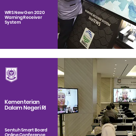
WRS New Gen 2020
Warning Receiver
System
Kementerian
Dalam Negeri RI
Sentuh Smart Board
Online Conference