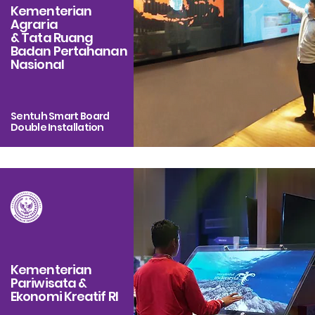
Kementerian
Agraria
& Tata Ruang
Badan Pertahanan
Nasional
Sentuh Smart Board
Double Installation
Kementerian
Pariwisata &
Ekonomi Kreatif RI