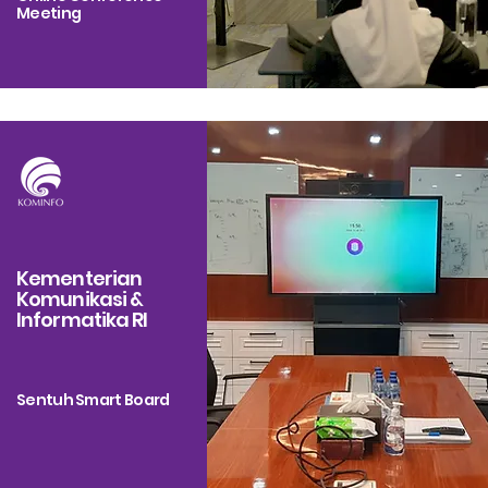
Meeting
Kementerian
Komunikasi &
Informatika RI
Sentuh Smart Board