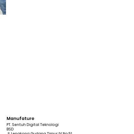
Manufature
PT. Sentuh Digital Teknologi
BSD
Jl. Lengkong Gudang Timur IV No.51