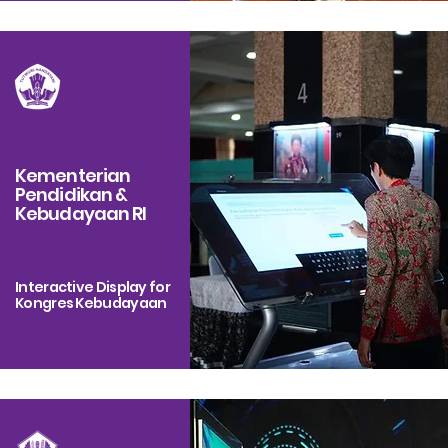
Kementerian
Pendidikan &
Kebudayaan RI
Interactive Display for
Kongres Kebudayaan