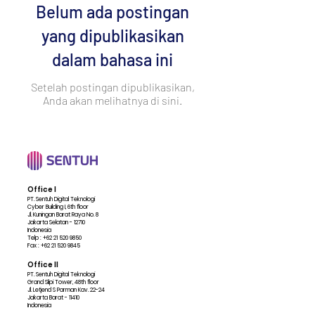
Belum ada postingan
yang dipublikasikan
dalam bahasa ini
Setelah postingan dipublikasikan,
Anda akan melihatnya di sini.
Office I
PT. Sentuh Digital Teknologi
Cyber Building I, 6th floor
Jl. Kuningan Barat Raya No. 8
Jakarta Selatan - 12710
Indonesia
Telp :
+62 21 520 9850
Fax :
+62 21 520 9845
Office II
PT. Sentuh Digital Teknologi
Grand Slipi Tower, 48th floor
Jl. Letjend S Parman Kav. 22-24
Jakarta Barat - 11410
Indonesia