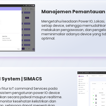
Manajemen Pemantauan 
Mengetahui keadaan Power IO, Lokasi
setiap device, sehingga memudahkan
melakukan pengawasan, dan pengelo
meminimalisir adanya device yang tid
optimal.
 System | SIMACS
 fitur IoT command Services pada
 sistem pengaturan power IO device
akukan secara jadwal maupun realtime.
onitor kesehatan kelistrikan dan
an, sehingga dapat menentukan