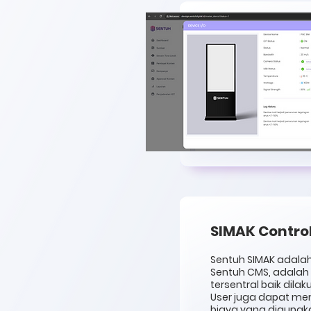
SIMAK Control
Sentuh SIMAK adalah
Sentuh CMS, adalah
tersentral baik dil
User juga dapat mem
biaya yang digunak