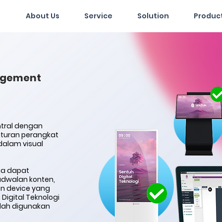
About Us
Service
Solution
Produc
agement
ntral dengan
uran perangkat
 dalam visual
a dapat
jadwalan konten,
n device yang
Digital Teknologi
udah digunakan