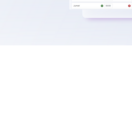
Spesifikasi
Silahkan Download Broch
spesifikasi Solusi Conte