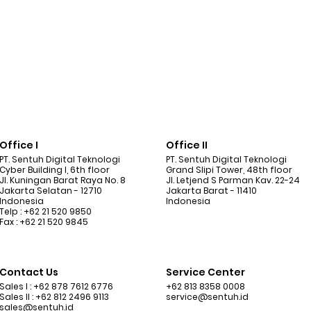
Office I
Office II
PT. Sentuh Digital Teknologi
PT. Sentuh Digital Teknologi
Cyber Building I, 6th floor
Grand Slipi Tower, 48th floor
Jl. Kuningan Barat Raya No. 8
Jl. Letjend S Parman Kav. 22-24
Jakarta Selatan - 12710
Jakarta Barat - 11410
Indonesia
Indonesia
Telp : +62 21 520 9850
Fax : +62 21 520 9845
Contact Us
Service Center
Sales I : +62 878 7612 6776
+62 813 8358 0008
Sales II : +62 812 2496 9113
service@sentuh.id
sales@sentuh.id