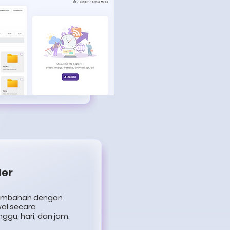
ler
tambahan dengan
wal secara
ggu, hari, dan jam.