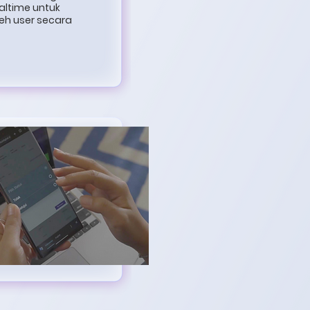
ealtime untuk
eh user secara