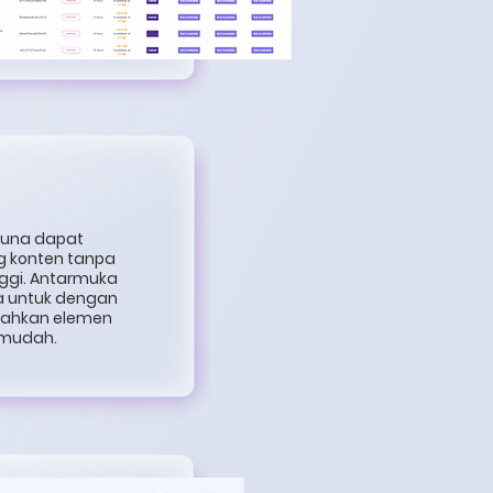
guna dapat
 konten tanpa
inggi. Antarmuka
a untuk dengan
mbahkan elemen
 mudah.