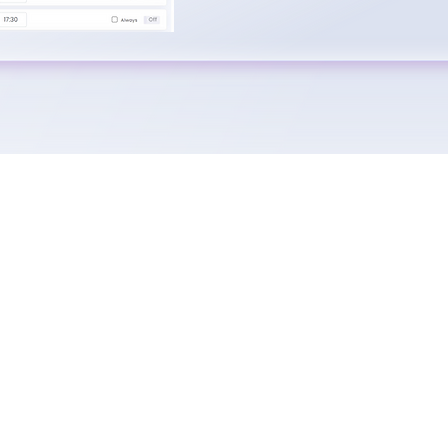
ure untuk mendapatkan
nt Management System