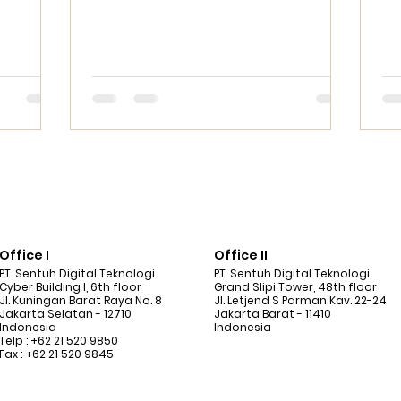
gadaan
Office I
Office II
PT. Sentuh Digital Teknologi
PT. Sentuh Digital Teknologi
Cyber Building I, 6th floor
Grand Slipi Tower, 48th floor
Jl. Kuningan Barat Raya No. 8
Jl. Letjend S Parman Kav. 22-24
Jakarta Selatan - 12710
Jakarta Barat - 11410
Indonesia
Indonesia
Telp : +62 21 520 9850
Fax : +62 21 520 9845