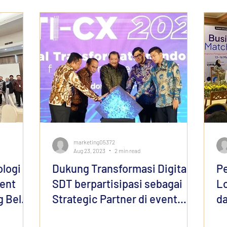
marketing05372
Aug 23, 2023
2 min read
ologi
Dukung Transformasi Digital,
Pe
vent
SDT berpartisipasi sebagai
Lo
g Bela
Strategic Partner di event
da
og V6
DTI-CX Expo 2023
Ma