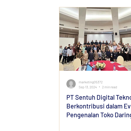
marketing05372
Sep 13, 2024
2 min read
PT Sentuh Digital Tekn
Berkontribusi dalam E
Pengenalan Toko Darin
Pengadaan dan E-Katal