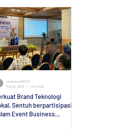
marketing05372
Mar 24, 2023
1 min read
rkuat Brand Teknologi
kal, Sentuh berpartisipasi
lam Event Business
tching II P3DN