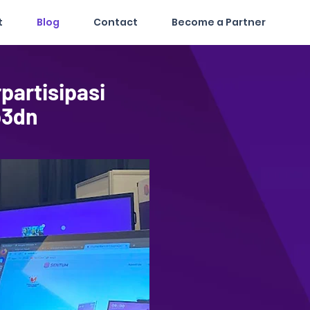
t
Blog
Contact
Become a Partner
partisipasi
p3dn