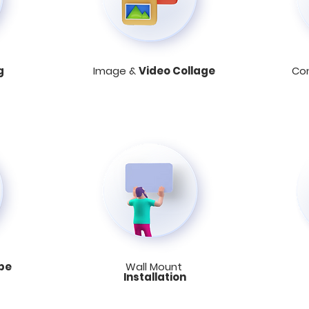
g
Image &
Video Collage
Co
pe
Wall Mount
Installation