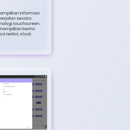
nampilkan informasi
 berjalan secara
knologi touchscreen.
enampilkan berita
a terkini, stock