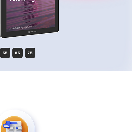
55
65
75