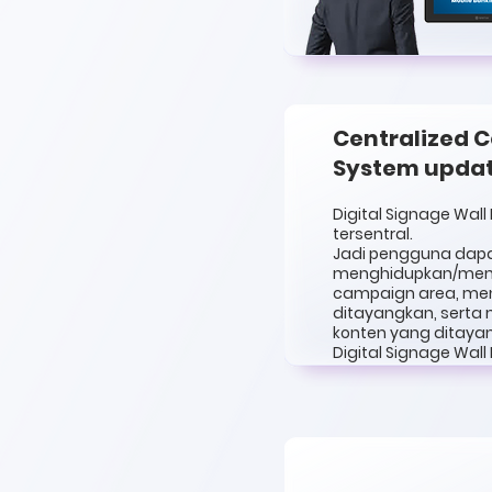
Centralized C
System upda
Digital Signage Wall
tersentral.
Jadi pengguna dap
menghidupkan/mema
campaign area, men
ditayangkan, serta 
konten yang ditaya
Digital Signage Wal