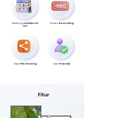
Meeting
Collaborat
Screen
Recording
ion
Easy
File Sharing
User
Friendly
Fitur