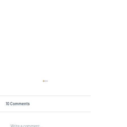
10 Comments
Perkuat Brand Teknologi
New Era of Digit
Write a comment...