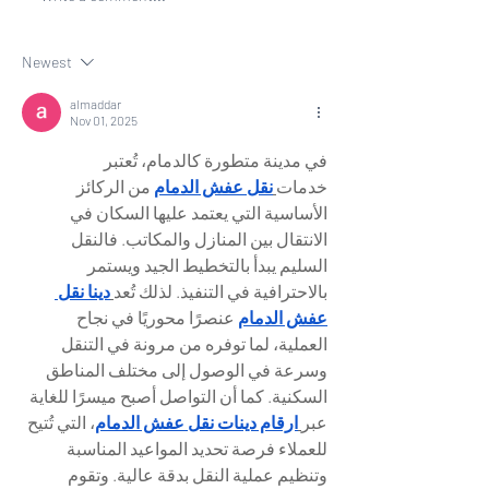
Lokal, Sentuh
Education Tools
berpartisipasi dalam
Presented by PT
Newest
Event Business Matching
Digital Teknolog
II P3DN
Event JAMS 202
almaddar
Nov 01, 2025
في مدينة متطورة كالدمام، تُعتبر 
خدمات
نقل عفش الدمام
 من الركائز 
الأساسية التي يعتمد عليها السكان في 
الانتقال بين المنازل والمكاتب. فالنقل 
السليم يبدأ بالتخطيط الجيد ويستمر 
بالاحترافية في التنفيذ. لذلك تُعد
دينا نقل 
عفش الدمام
 عنصرًا محوريًا في نجاح 
العملية، لما توفره من مرونة في التنقل 
وسرعة في الوصول إلى مختلف المناطق 
السكنية. كما أن التواصل أصبح ميسرًا للغاية 
عبر
ارقام دينات نقل عفش الدمام
، التي تُتيح 
للعملاء فرصة تحديد المواعيد المناسبة 
وتنظيم عملية النقل بدقة عالية. وتقوم 