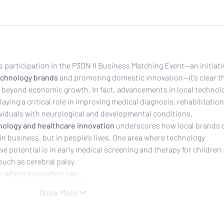
 participation in the P3DN II Business Matching Event—an initiati
echnology brands
 and promoting domestic innovation—it’s clear th
 beyond economic growth. In fact, advancements in local technol
aying a critical role in improving medical diagnosis, rehabilitation
individuals with neurological and developmental conditions.
ology and healthcare innovation
 underscores how local brands 
in business, but in people’s lives. One area where technology 
 potential is in early medical screening and therapy for children 
uch as cerebral palsy.
ion where innovation can…
Show More