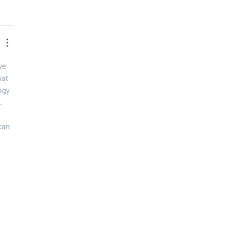
ve 
at 
ogy 
, 
can 