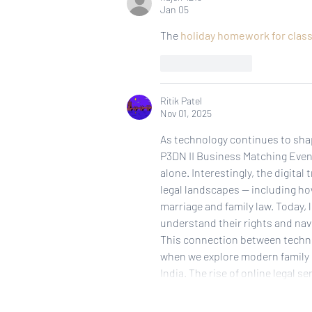
Jan 05
Pengadaan dan E-Katalog V6
untuk Memajukan Pengadaan
The 
holiday homework for class
Barang dan Jasa di
Pemerintahan
Like
Reply
Ritik Patel
Nov 01, 2025
As technology continues to shap
P3DN II Business Matching Event,
alone. Interestingly, the digita
legal landscapes — including ho
marriage and family law. Today,
understand their rights and nav
This connection between techn
when we explore modern family l
India. The rise of online legal s