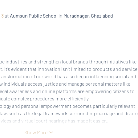
DTI-CX Expo 2023
JAMS
 3
 at 
Aumsun Public School
 in 
Muradnagar, Ghaziabad
e industries and strengthen local brands through initiatives like 
 it’s evident that innovation isn’t limited to products and service
l transformation of our world has also begun influencing social and 
w individuals access justice and manage personal matters like 
 legal awareness and online platforms are empowering citizens to 
igate complex procedures more efficiently.
ology and personal empowerment becomes particularly relevant 
aw, such as the legal framework surrounding marriage and divorce
ervices and virtual court hearings has made it easier…
Show More