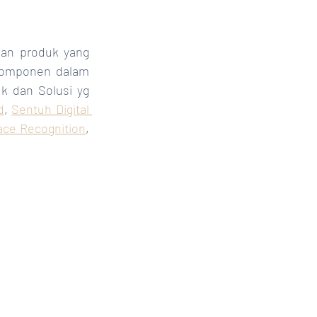
kan produk yang 
komponen dalam 
 dan Solusi yg 
d
, 
Sentuh Digital 
ace Recognition
, 