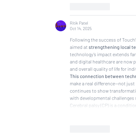
Like
Reply
Ritik Patel
Oct 14, 2025
Following the success of Touch’s
aimed at 
strengthening local t
technology’s impact extends far
and digital healthcare are now pl
and overall quality of life for 
This connection between techn
make a real difference—not just 
continues to show transformative
with developmental challenges s
Cerebral palsy (CP) is a condit
Like
Reply