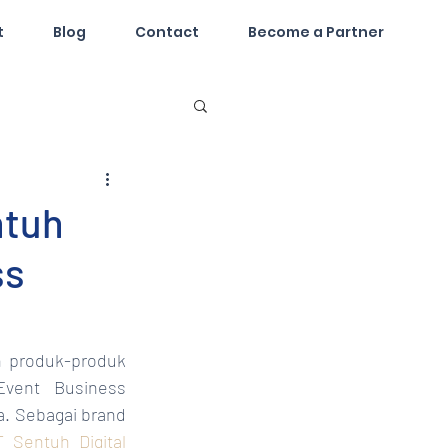
t
Blog
Contact
Become a Partner
ntuh
ss
n produk-produk 
Event  Business 
a. Sebagai brand 
 Sentuh Digital 