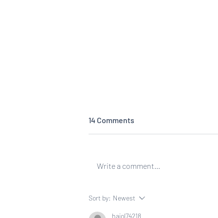
14 Comments
Write a comment...
PT Sentuh Digital Teknologi
Sort by:
Newest
Berkontribusi dalam Event
hajol74218
Pengenalan Toko Daring Bela