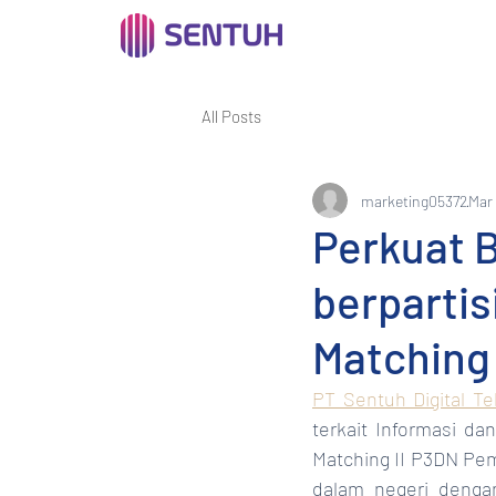
All Posts
marketing05372
Mar 
Perkuat B
berpartis
Matching 
PT Sentuh Digital Te
terkait Informasi d
Matching II P3DN Pemp
dalam negeri dengan