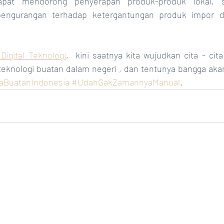
pat mendorong penyerapan produk-produk lokal, s
engurangan terhadap ketergantungan produk impor da
Digital Teknologi
,  kini saatnya kita wujudkan cita - cit
eknologi buatan dalam negeri , dan tentunya bangga aka
aBuatanIndonesia
 #UdahGakZamannyaManual
. 