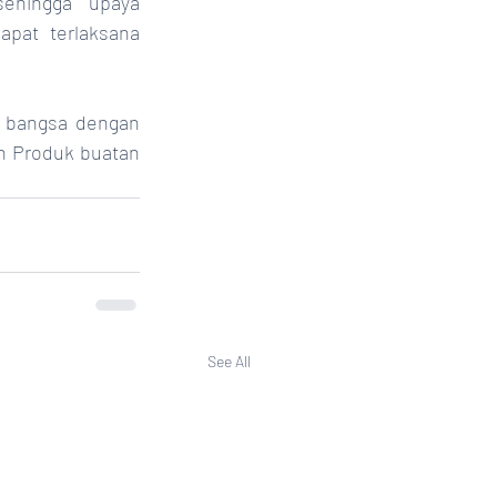
ehingga upaya 
pat terlaksana 
a bangsa dengan 
n Produk buatan 
See All