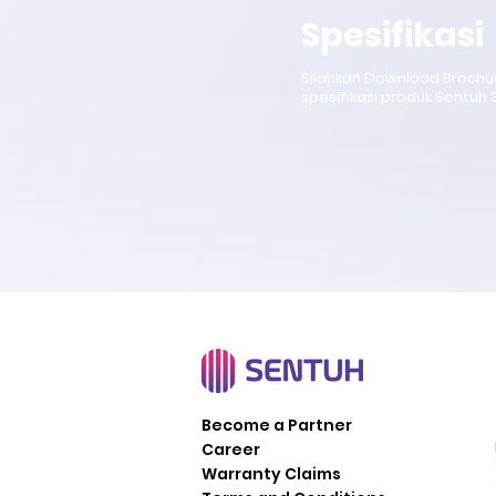
Spesifikasi
Silahkan Download Broch
spesifikasi produk Sentuh 
Become a Partner
Career
Warranty Claims