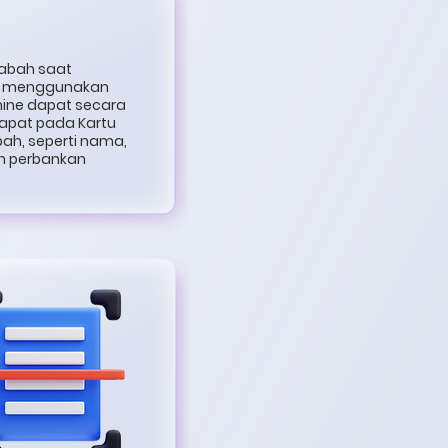
asabah saat
an menggunakan
chine dapat secara
apat pada Kartu
ah, seperti nama,
an perbankan