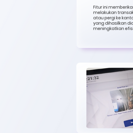
Fitur ini memberi
melakukan transak
atau pergi ke kant
yang dihasilkan d
meningkatkan efis