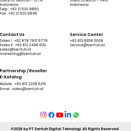
Jakarta Selatan - 12710
Jakarta Barat - 11410
Indonesia
Indonesia
Telp : +62 21 520 9850
Fax : +62 21 520 9845
Contact Us
Service Center
Sales I : +62 878 7612 6776
+62 813 8358 0008
Sales II : +62 812 2496 9113
service@sentuh.id
sales@sentuh.id
marketing@sentuh.id
Partnership / Reseller
E-Katalog
Mobile : +62 813 2208 5215
Email :
sales@sentuh.id
©2026 by PT Sentuh Digital Teknologi. All Rights Reserved