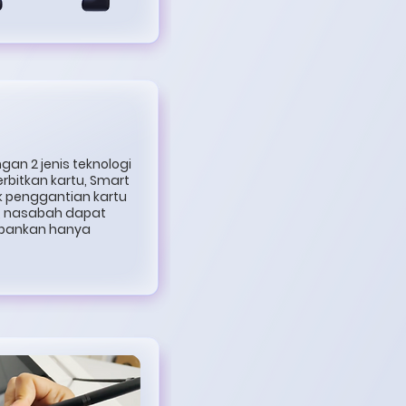
an 2 jenis teknologi
rbitkan kartu, Smart
k penggantian kartu
n, nasabah dapat
bankan hanya