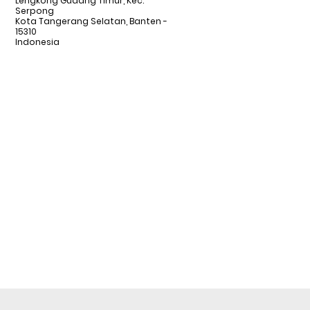
Lengkong Gudang Timur, Kec.
Serpong
Kota Tangerang Selatan, Banten -
15310
Indonesia