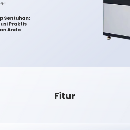
agi
p Sentuhan:
usi Praktis
kan Anda
Fitur