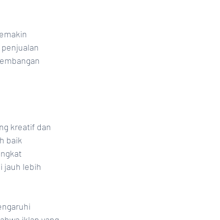
emakin 
 penjualan 
kembangan 
 kreatif dan 
h baik 
ingkat 
jauh lebih 
engaruhi 
ahwa iklan yang 