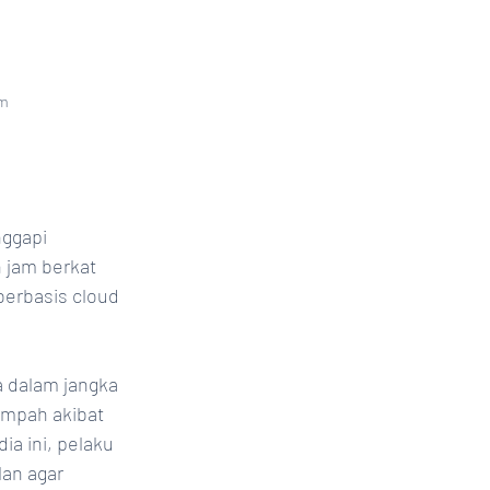
rm
ggapi 
 jam berkat 
berbasis cloud 
 dalam jangka 
ampah akibat 
a ini, pelaku 
an agar 