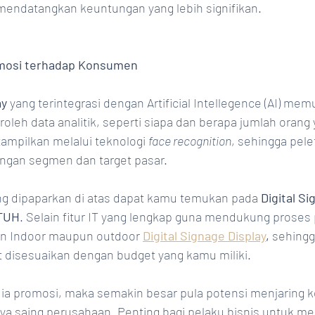
mendatangkan keuntungan yang lebih signifikan. 
omosi terhadap Konsumen
y 
yang terintegrasi dengan Artificial Intellegence (AI) me
leh data analitik, seperti siapa dan berapa jumlah orang 
ampilkan melalui teknologi 
face recognition
, sehingga pele
ngan segmen dan target pasar. 
ng dipaparkan di atas dapat kamu temukan pada 
Digital S
TUH
.
Selain fitur IT yang lengkap guna mendukung proses 
 Indoor maupun outdoor 
Digital Signage Display
,
 sehingg
disesuaikan dengan budget yang kamu miliki. 
ia promosi, maka semakin besar pula potensi menjaring 
a saing perusahaan. Penting bagi pelaku bisnis untuk me