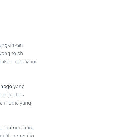
mungkinkan 
yang telah 
takan 
media
ini 
ignage
 yang 
penjualan, 
a media yang 
konsumen baru 
milih penyedia 