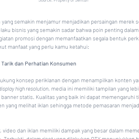
 yang semakin menjamur menjadikan persaingan merek s
elaku bisnis yang semakin sadar bahwa poin penting dalam
giatan promosi dengan memanfaatkan segala bentuk per
rikut manfaat yang perlu kamu ketahui:
a Tarik dan Perhatian Konsumen
ukung konsep periklanan dengan menampilkan konten yang
display high resolution
, media ini memiliki tampilan yang lebi
anner statis. Kualitas yang baik ini dapat memengaruhi t
n yang melihat iklan sehingga metode pemasaran menjadi 
r, video dan iklan memiliki dampak yang besar dalam mem
 Terbukti, dalam riset yang dilakukan OTX menunjukkan b