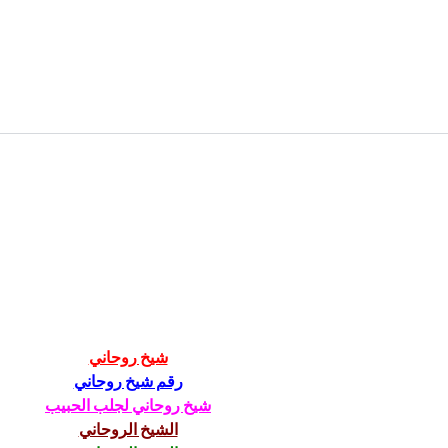
Dukung Transformasi Digital,
Perk
SDT berpartisipasi sebagai
Lokal
Strategic Partner di event
dala
DTI-CX Expo 2023
Matc
شيخ روحاني
رقم شيخ روحاني
شيخ روحاني لجلب الحبيب
الشيخ الروحاني