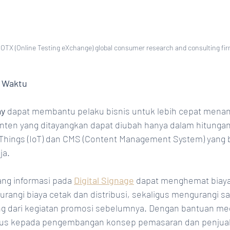
 OTX (Online Testing eXchange) global consumer research and consulting fi
n Waktu
ay
 dapat membantu pelaku bisnis untuk lebih cepat menan
nten yang ditayangkan dapat diubah hanya dalam hitungan
f Things (IoT) dan CMS (Content Management System) yang 
a. 
ang informasi pada 
Digital Signage
dapat menghemat biaya
rangi biaya cetak dan distribusi, sekaligus mengurangi s
ng dari kegiatan promosi sebelumnya. Dengan bantuan medi
fokus kepada pengembangan konsep pemasaran dan penjual