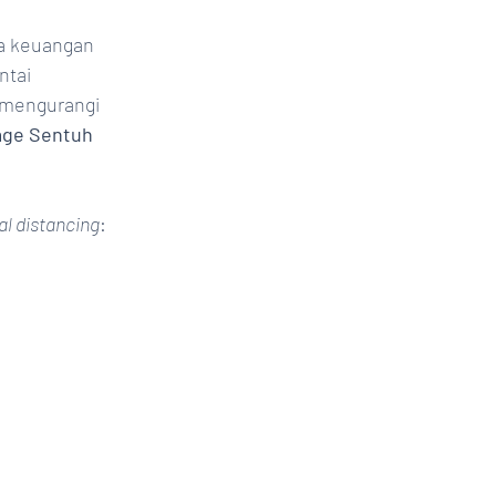
sa keuangan 
tai 
 mengurangi 
nage Sentuh
al distancing
: