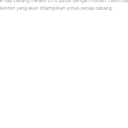
ge tiap cabang melalui CMS pusat dengan mudah. Lebih dari 
onten yang akan ditampilkan untuk setiap cabang.