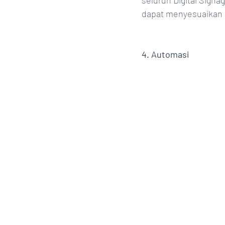
seluruh Digital Signa
dapat menyesuaikan k
4. Automasi