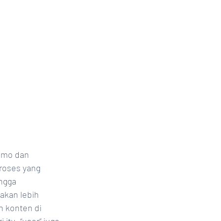
omo dan 
roses yang 
ngga 
 akan lebih 
 konten di 