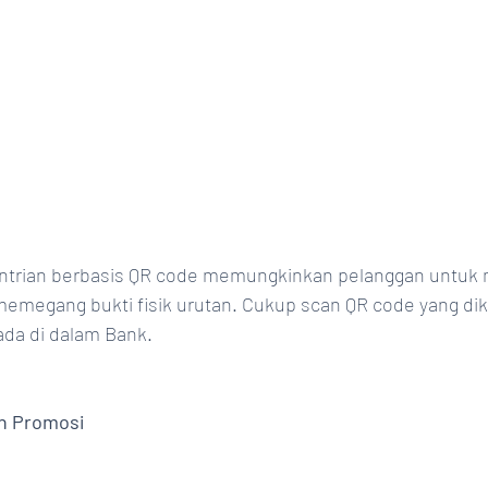
trian berbasis QR code memungkinkan pelanggan untuk m
emegang bukti fisik urutan. Cukup scan QR code yang dikir
ada di dalam Bank. 
an Promosi