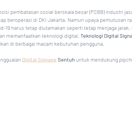
sisi pembatasan social berskala besar (PSBB) industri ja
tap beroperasi di DKI Jakarta. Namun upaya pemutusan ran
id-19 harus tetap diutamakan seperti tetap menjaga jarak,
an memanfaatkan teknologi digital. 
Teknologi Digital Sig
ikan di berbagai macam kebutuhan pengguna.
unggualan 
Digital Signage
 Sentuh
 untuk mendukung 
psych
n