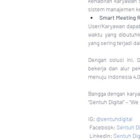
kehadiran karyawan s
sistem manajemen keh
Smart Meeting 
User/Karyawan dapat
waktu yang dibutuhka
yang sering terjadi 
Dengan solusi ini,
bekerja dan alur pe
menuju Indonesia 4.
Bangga dengan karya 
“Sentuh Digital” – “W
IG: 
@sentuhdigital
 Facebook: 
Sentuh Di
 Linkedin: 
Sentuh Dig