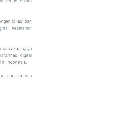
g terjadi dalam 
gan lokasi dan 
rasi, kesalahan 
mencakup gaya 
formasi digital 
di Indonesia.
 our social media 