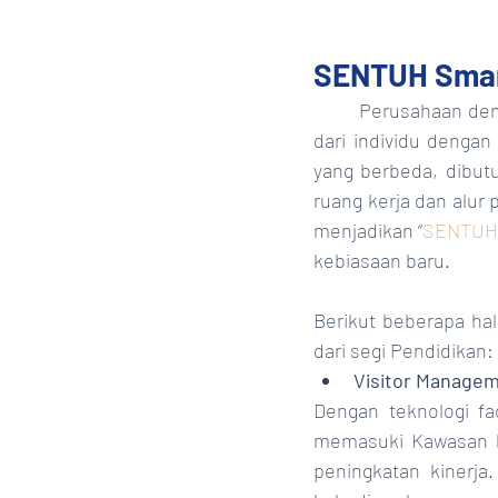
SENTUH Smart
	Perusahaan dengan multi lokasi dan tenaga kerja yang “quad-generational”, dimana terdiri 
dari individu dengan
yang berbeda, dibut
ruang kerja dan alur
menjadikan “
SENTUH 
kebiasaan baru.
Berikut beberapa hal
dari segi Pendidikan:
Visitor Manage
Dengan teknologi fa
memasuki Kawasan ke
peningkatan kinerja