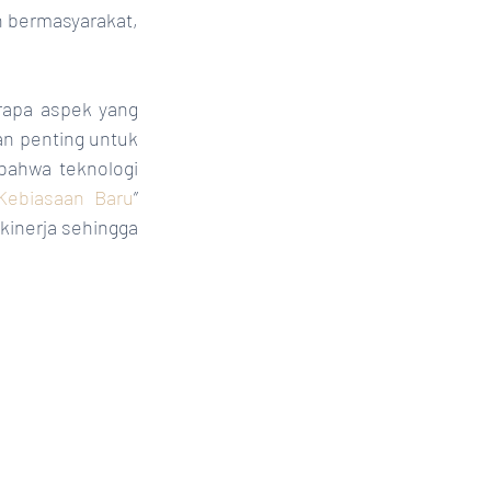
 bermasyarakat, 
n penting untuk 
ahwa teknologi 
Kebiasaan Baru
” 
inerja sehingga 