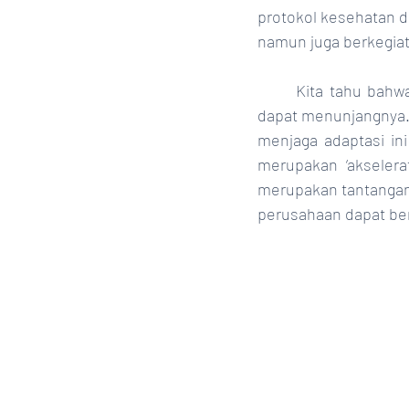
protokol kesehatan d
namun juga berkegiat
	Kita tahu bahwa untuk mendukung Adaptasi Kebiasaan Baru, ada beberapa aspek yang 
dapat menunjangnya. 
menjaga adaptasi in
merupakan ‘akselera
merupakan tantangan
perusahaan dapat berj