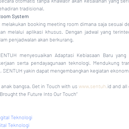
ecara otomatis tanpa khawatir akan kesalahan yang serin
adiran tradisional.
Room System
 melakukan booking meeting room dimana saja sesuai den
n melalui aplikasi khusus. Dengan jadwal yang terinteg
dalam penjadwalan akan berkurang.
 SENTUH menyesuaikan Adaptasi Kebiasaan Baru yang 
kerjaan serta pendayagunaan teknologi. Mendukung trans
0, SENTUH yakin dapat mengembangkan kegiatan ekonomi 
anak bangsa. Get in Touch with us 
www.sentuh.
id and all
e Brought the Future Into Our Touch”
gital Teknologi
ital Teknologi