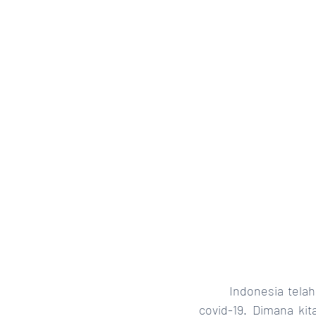
	Indonesia telah memasuki masa “Adaptasi Kebiasaan Baru” untuk menghadapi pandemi 
covid-19. Dimana ki