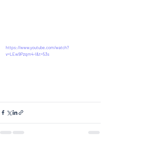
https://www.youtube.com/watch?
v=LEw9Pzqm4-I&t=53s