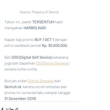
Source: Property of Sentuh
Tahun ini, paket 
TERSENTUH
 hadir 
merayakan 
HARBOLNAS!
Kapan lagi promo 
BUY 1 GET 1 
dengan 
extra cashback
 senilai 
Rp. 30.000.000.
Beli 
DSS (Digital Self Sevice)
 sekarang 
juga dan dapatkan 
DS (Digital Signage)
secara cuma-cuma.
Buruan order 
Digital Signage
 dari 
Sentuh.Id
, karena stock terbatas dan 
promo ini cuma berlaku sampai tanggal 
31 Desember 2019!